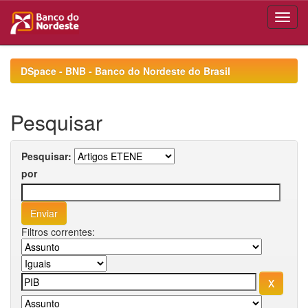
Skip
navigation
DSpace - BNB - Banco do Nordeste do Brasil
Pesquisar
Pesquisar:
por
Filtros correntes: