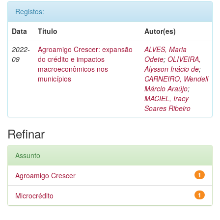
Registos:
Data
Título
Autor(es)
2022-
Agroamigo Crescer: expansão
ALVES, Maria
09
do crédito e impactos
Odete
;
OLIVEIRA,
macroeconômicos nos
Alysson Inácio de
;
municípios
CARNEIRO, Wendell
Márcio Araújo
;
MACIEL, Iracy
Soares Ribeiro
Refinar
Assunto
Agroamigo Crescer
1
Microcrédito
1