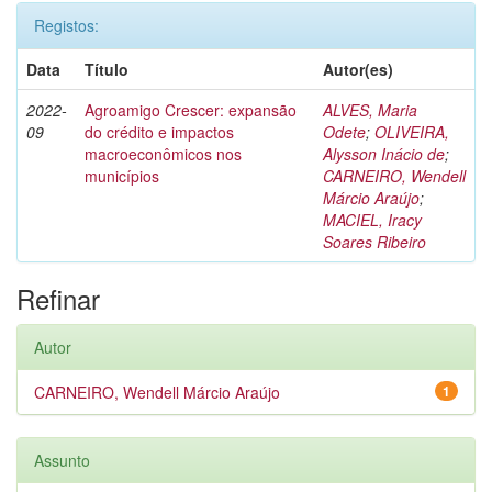
Registos:
Data
Título
Autor(es)
2022-
Agroamigo Crescer: expansão
ALVES, Maria
09
do crédito e impactos
Odete
;
OLIVEIRA,
macroeconômicos nos
Alysson Inácio de
;
municípios
CARNEIRO, Wendell
Márcio Araújo
;
MACIEL, Iracy
Soares Ribeiro
Refinar
Autor
CARNEIRO, Wendell Márcio Araújo
1
Assunto