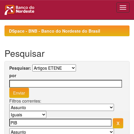
Skip
navigation
DSpace - BNB - Banco do Nordeste do Brasil
Pesquisar
Pesquisar:
por
Filtros correntes: