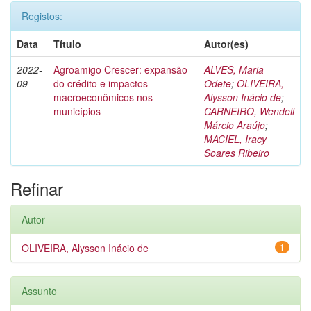
Registos:
Data
Título
Autor(es)
2022-
Agroamigo Crescer: expansão
ALVES, Maria
09
do crédito e impactos
Odete
;
OLIVEIRA,
macroeconômicos nos
Alysson Inácio de
;
municípios
CARNEIRO, Wendell
Márcio Araújo
;
MACIEL, Iracy
Soares Ribeiro
Refinar
Autor
OLIVEIRA, Alysson Inácio de
1
Assunto