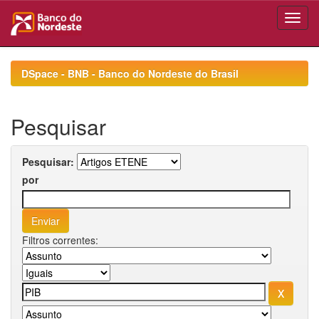
Skip
navigation
DSpace - BNB - Banco do Nordeste do Brasil
Pesquisar
Pesquisar:
por
Filtros correntes: