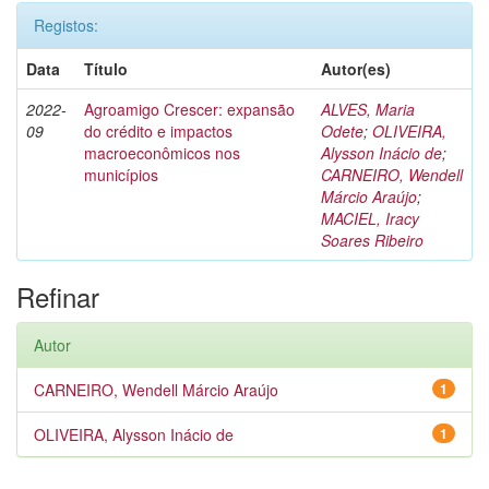
Registos:
Data
Título
Autor(es)
2022-
Agroamigo Crescer: expansão
ALVES, Maria
09
do crédito e impactos
Odete
;
OLIVEIRA,
macroeconômicos nos
Alysson Inácio de
;
municípios
CARNEIRO, Wendell
Márcio Araújo
;
MACIEL, Iracy
Soares Ribeiro
Refinar
Autor
CARNEIRO, Wendell Márcio Araújo
1
OLIVEIRA, Alysson Inácio de
1