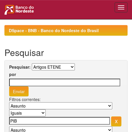
Skip
navigation
DSpace - BNB - Banco do Nordeste do Brasil
Pesquisar
Pesquisar:
por
Filtros correntes: