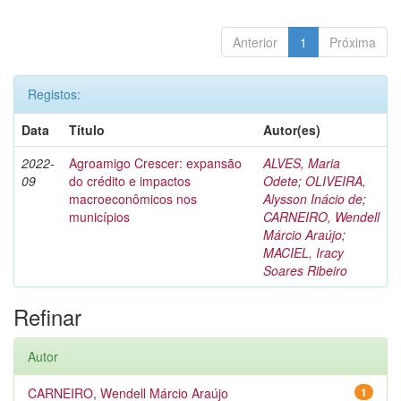
Anterior
1
Próxima
Registos:
Data
Título
Autor(es)
2022-
Agroamigo Crescer: expansão
ALVES, Maria
09
do crédito e impactos
Odete
;
OLIVEIRA,
macroeconômicos nos
Alysson Inácio de
;
municípios
CARNEIRO, Wendell
Márcio Araújo
;
MACIEL, Iracy
Soares Ribeiro
Refinar
Autor
CARNEIRO, Wendell Márcio Araújo
1