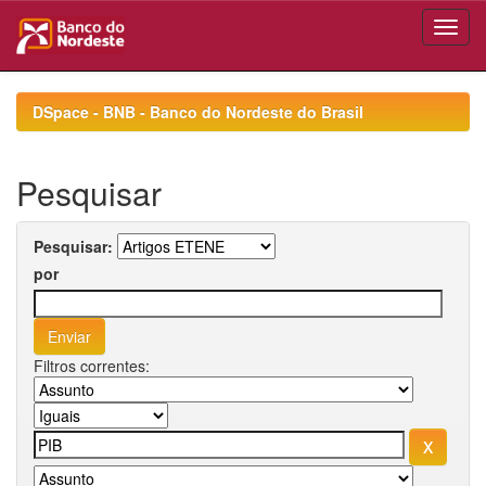
Skip
navigation
DSpace - BNB - Banco do Nordeste do Brasil
Pesquisar
Pesquisar:
por
Filtros correntes: