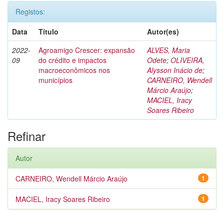
Registos:
Data
Título
Autor(es)
2022-
Agroamigo Crescer: expansão
ALVES, Maria
09
do crédito e impactos
Odete
;
OLIVEIRA,
macroeconômicos nos
Alysson Inácio de
;
municípios
CARNEIRO, Wendell
Márcio Araújo
;
MACIEL, Iracy
Soares Ribeiro
Refinar
Autor
CARNEIRO, Wendell Márcio Araújo
1
MACIEL, Iracy Soares Ribeiro
1