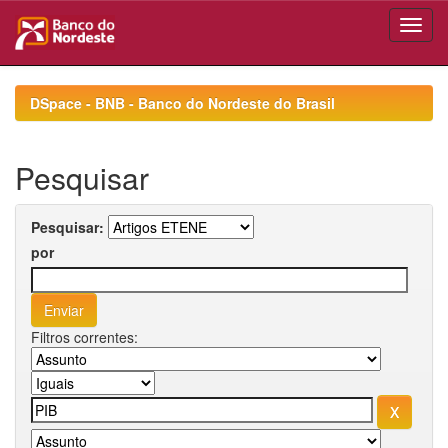
Skip
navigation
DSpace - BNB - Banco do Nordeste do Brasil
Pesquisar
Pesquisar:
por
Filtros correntes: