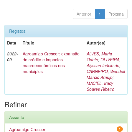
Anterior
1
Próxima
Registos:
Data
Título
Autor(es)
2022-
Agroamigo Crescer: expansão
ALVES, Maria
09
do crédito e impactos
Odete
;
OLIVEIRA,
macroeconômicos nos
Alysson Inácio de
;
municípios
CARNEIRO, Wendell
Márcio Araújo
;
MACIEL, Iracy
Soares Ribeiro
Refinar
Assunto
Agroamigo Crescer
1