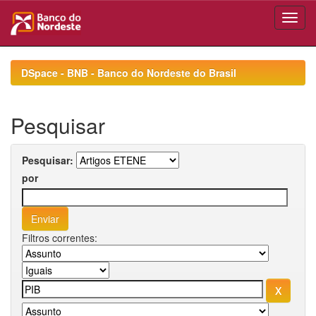
Skip
navigation
DSpace - BNB - Banco do Nordeste do Brasil
Pesquisar
Pesquisar:
por
Filtros correntes: