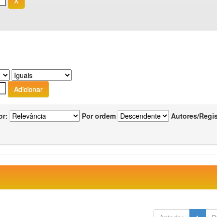
or:
Por ordem
Autores/Regi