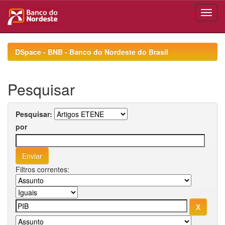
Skip
navigation
DSpace - BNB - Banco do Nordeste do Brasil
Pesquisar
Pesquisar:
por
Filtros correntes: