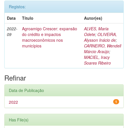
Registos:
Data
Título
Autor(es)
2022-
Agroamigo Crescer: expansão
ALVES, Maria
09
do crédito e impactos
Odete
;
OLIVEIRA,
macroeconômicos nos
Alysson Inácio de
;
municípios
CARNEIRO, Wendell
Márcio Araújo
;
MACIEL, Iracy
Soares Ribeiro
Refinar
Data de Publicação
2022
1
Has File(s)