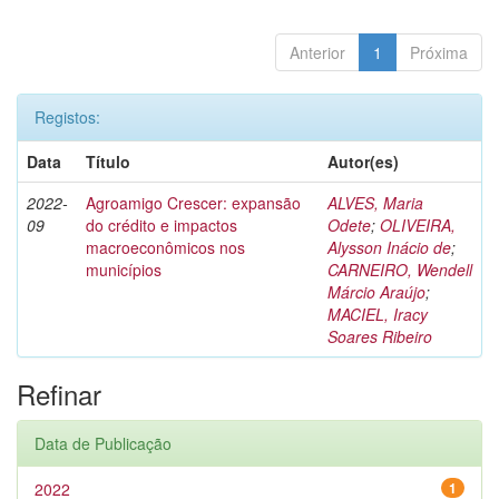
Anterior
1
Próxima
Registos:
Data
Título
Autor(es)
2022-
Agroamigo Crescer: expansão
ALVES, Maria
09
do crédito e impactos
Odete
;
OLIVEIRA,
macroeconômicos nos
Alysson Inácio de
;
municípios
CARNEIRO, Wendell
Márcio Araújo
;
MACIEL, Iracy
Soares Ribeiro
Refinar
Data de Publicação
2022
1