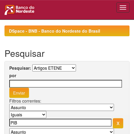
Skip
navigation
DSpace - BNB - Banco do Nordeste do Brasil
Pesquisar
Pesquisar:
por
Filtros correntes: