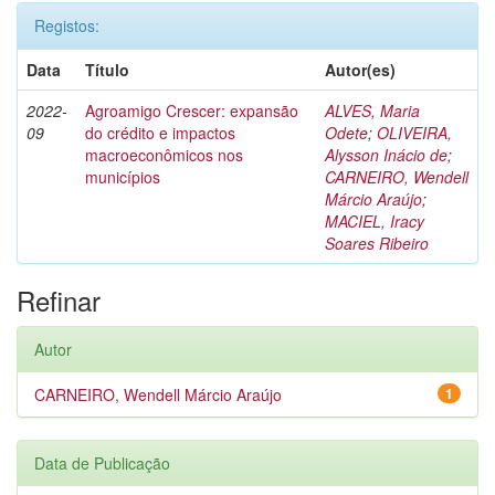
Registos:
Data
Título
Autor(es)
2022-
Agroamigo Crescer: expansão
ALVES, Maria
09
do crédito e impactos
Odete
;
OLIVEIRA,
macroeconômicos nos
Alysson Inácio de
;
municípios
CARNEIRO, Wendell
Márcio Araújo
;
MACIEL, Iracy
Soares Ribeiro
Refinar
Autor
CARNEIRO, Wendell Márcio Araújo
1
Data de Publicação