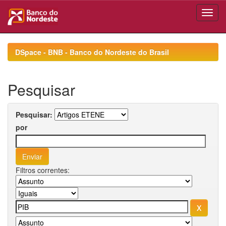
Skip
navigation
DSpace - BNB - Banco do Nordeste do Brasil
Pesquisar
Pesquisar:
por
Filtros correntes: