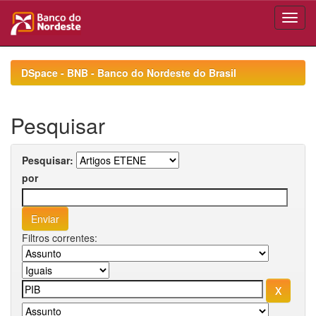
Skip
navigation
DSpace - BNB - Banco do Nordeste do Brasil
Pesquisar
Pesquisar:
por
Filtros correntes: