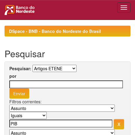
Skip
navigation
DSpace - BNB - Banco do Nordeste do Brasil
Pesquisar
Pesquisar:
por
Filtros correntes: