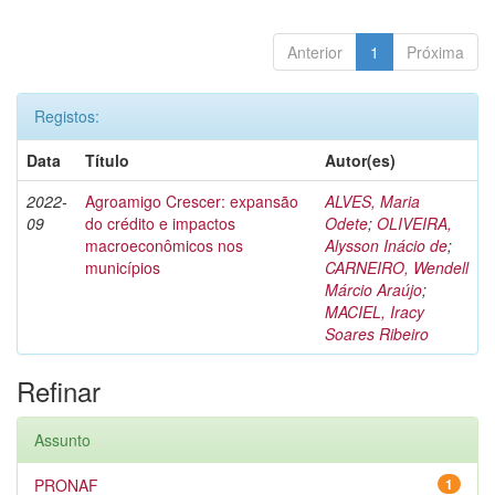
Anterior
1
Próxima
Registos:
Data
Título
Autor(es)
2022-
Agroamigo Crescer: expansão
ALVES, Maria
09
do crédito e impactos
Odete
;
OLIVEIRA,
macroeconômicos nos
Alysson Inácio de
;
municípios
CARNEIRO, Wendell
Márcio Araújo
;
MACIEL, Iracy
Soares Ribeiro
Refinar
Assunto
PRONAF
1