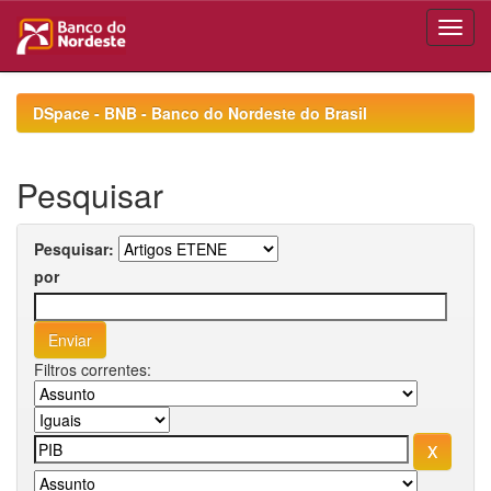
Skip
navigation
DSpace - BNB - Banco do Nordeste do Brasil
Pesquisar
Pesquisar:
por
Filtros correntes: