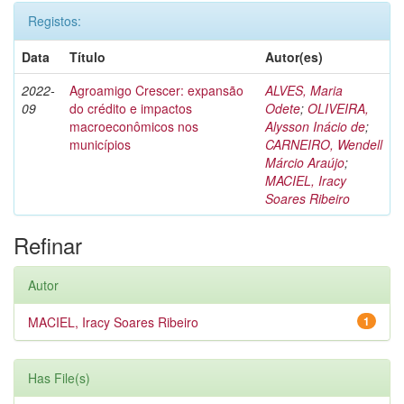
Registos:
Data
Título
Autor(es)
2022-
Agroamigo Crescer: expansão
ALVES, Maria
09
do crédito e impactos
Odete
;
OLIVEIRA,
macroeconômicos nos
Alysson Inácio de
;
municípios
CARNEIRO, Wendell
Márcio Araújo
;
MACIEL, Iracy
Soares Ribeiro
Refinar
Autor
MACIEL, Iracy Soares Ribeiro
1
Has File(s)