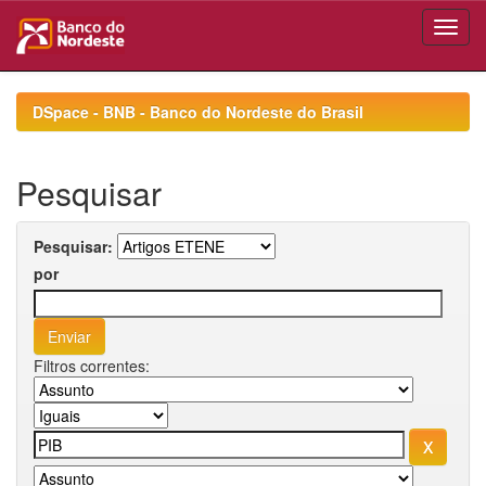
Skip
navigation
DSpace - BNB - Banco do Nordeste do Brasil
Pesquisar
Pesquisar:
por
Filtros correntes: