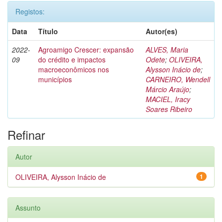
Registos:
Data
Título
Autor(es)
2022-
Agroamigo Crescer: expansão
ALVES, Maria
09
do crédito e impactos
Odete
;
OLIVEIRA,
macroeconômicos nos
Alysson Inácio de
;
municípios
CARNEIRO, Wendell
Márcio Araújo
;
MACIEL, Iracy
Soares Ribeiro
Refinar
Autor
OLIVEIRA, Alysson Inácio de
1
Assunto