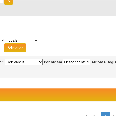
or:
Por ordem
Autores/Regi