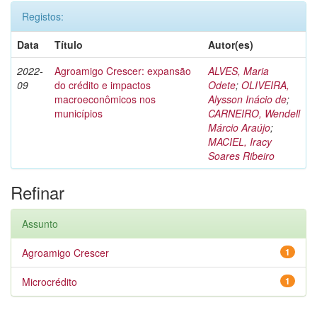
Registos:
Data
Título
Autor(es)
2022-
Agroamigo Crescer: expansão
ALVES, Maria
09
do crédito e impactos
Odete
;
OLIVEIRA,
macroeconômicos nos
Alysson Inácio de
;
municípios
CARNEIRO, Wendell
Márcio Araújo
;
MACIEL, Iracy
Soares Ribeiro
Refinar
Assunto
Agroamigo Crescer
1
Microcrédito
1