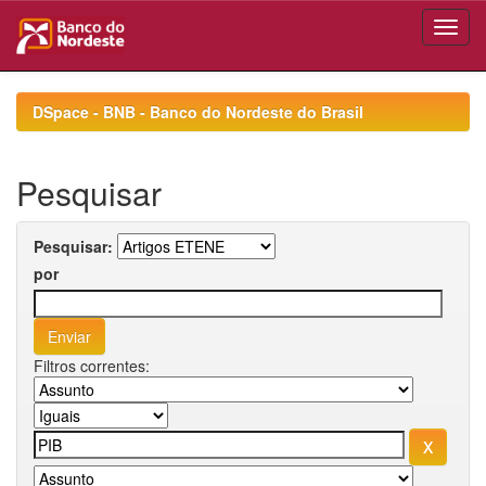
Skip
navigation
DSpace - BNB - Banco do Nordeste do Brasil
Pesquisar
Pesquisar:
por
Filtros correntes: