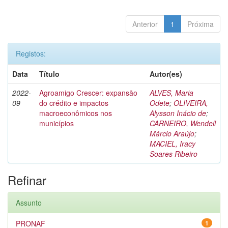
Anterior
1
Próxima
Registos:
Data
Título
Autor(es)
2022-
Agroamigo Crescer: expansão
ALVES, Maria
09
do crédito e impactos
Odete
;
OLIVEIRA,
macroeconômicos nos
Alysson Inácio de
;
municípios
CARNEIRO, Wendell
Márcio Araújo
;
MACIEL, Iracy
Soares Ribeiro
Refinar
Assunto
PRONAF
1