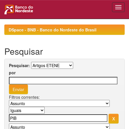
Skip
navigation
DSpace - BNB - Banco do Nordeste do Brasil
Pesquisar
Pesquisar:
por
Filtros correntes: