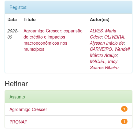
Registos:
Data
Título
Autor(es)
2022-
Agroamigo Crescer: expansão
ALVES, Maria
09
do crédito e impactos
Odete
;
OLIVEIRA,
macroeconômicos nos
Alysson Inácio de
;
municípios
CARNEIRO, Wendell
Márcio Araújo
;
MACIEL, Iracy
Soares Ribeiro
Refinar
Assunto
Agroamigo Crescer
1
PRONAF
1