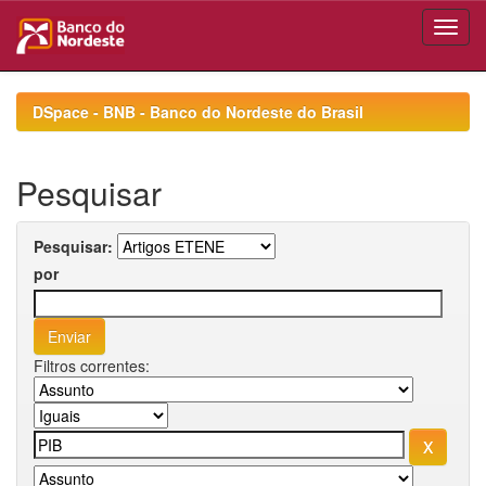
Skip
navigation
DSpace - BNB - Banco do Nordeste do Brasil
Pesquisar
Pesquisar:
por
Filtros correntes: