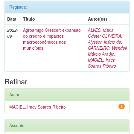
Registos:
Data
Título
Autor(es)
2022-
Agroamigo Crescer: expansão
ALVES, Maria
09
do crédito e impactos
Odete
;
OLIVEIRA,
macroeconômicos nos
Alysson Inácio de
;
municípios
CARNEIRO, Wendell
Márcio Araújo
;
MACIEL, Iracy
Soares Ribeiro
Refinar
Autor
MACIEL, Iracy Soares Ribeiro
1
Assunto