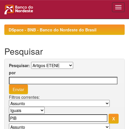
Skip
navigation
DSpace - BNB - Banco do Nordeste do Brasil
Pesquisar
Pesquisar:
por
Filtros correntes: