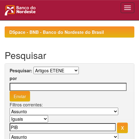
Skip
navigation
DSpace - BNB - Banco do Nordeste do Brasil
Pesquisar
Pesquisar:
por
Filtros correntes: