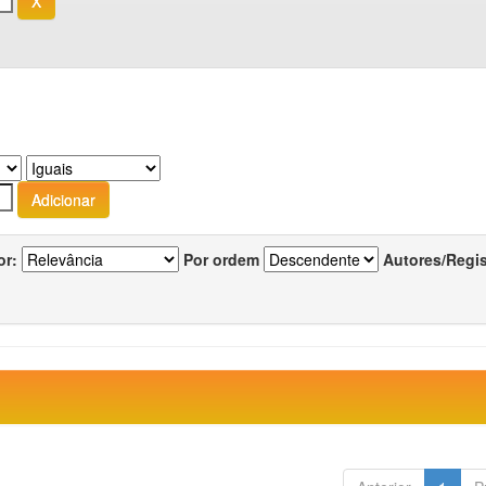
or:
Por ordem
Autores/Regi