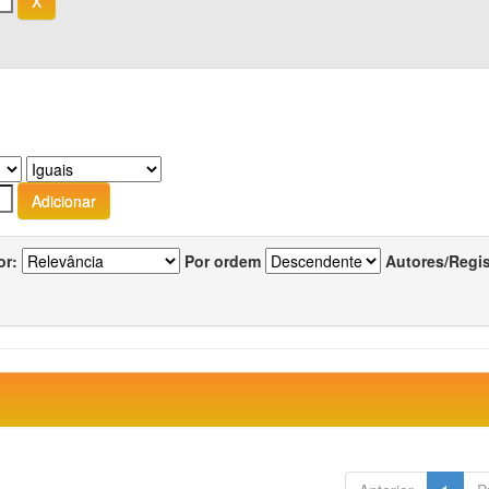
or:
Por ordem
Autores/Regi