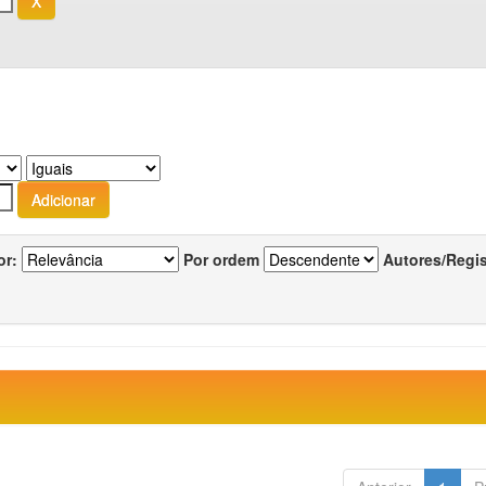
or:
Por ordem
Autores/Regi