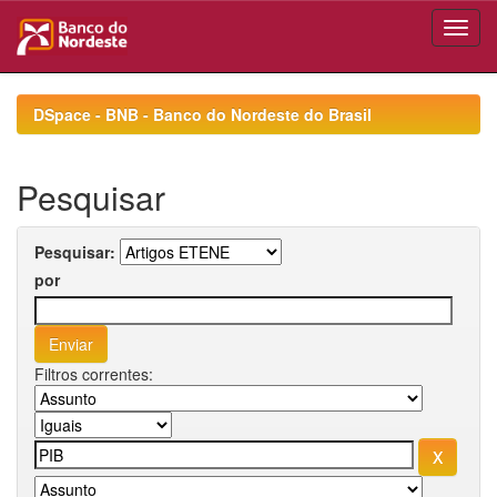
Skip
navigation
DSpace - BNB - Banco do Nordeste do Brasil
Pesquisar
Pesquisar:
por
Filtros correntes: