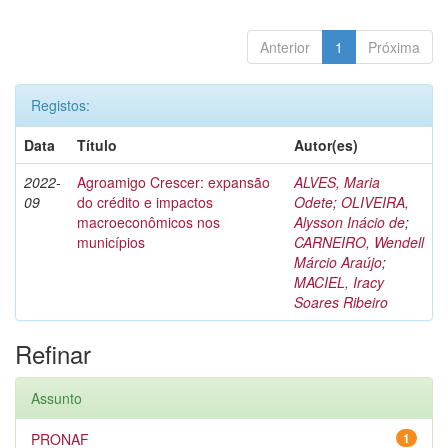
Anterior
1
Próxima
Registos:
Data
Título
Autor(es)
2022-
Agroamigo Crescer: expansão
ALVES, Maria
09
do crédito e impactos
Odete
;
OLIVEIRA,
macroeconômicos nos
Alysson Inácio de
;
municípios
CARNEIRO, Wendell
Márcio Araújo
;
MACIEL, Iracy
Soares Ribeiro
Refinar
Assunto
PRONAF
1