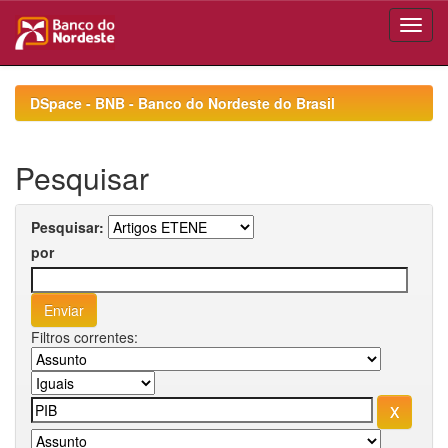
Skip
navigation
DSpace - BNB - Banco do Nordeste do Brasil
Pesquisar
Pesquisar:
por
Filtros correntes: