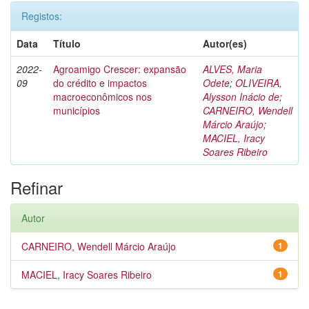
Registos:
Data
Título
Autor(es)
2022-
Agroamigo Crescer: expansão
ALVES, Maria
09
do crédito e impactos
Odete
;
OLIVEIRA,
macroeconômicos nos
Alysson Inácio de
;
municípios
CARNEIRO, Wendell
Márcio Araújo
;
MACIEL, Iracy
Soares Ribeiro
Refinar
Autor
CARNEIRO, Wendell Márcio Araújo
1
MACIEL, Iracy Soares Ribeiro
1