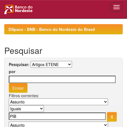
Skip
navigation
DSpace - BNB - Banco do Nordeste do Brasil
Pesquisar
Pesquisar:
por
Filtros correntes: