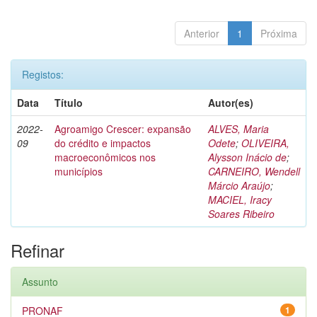
Anterior
1
Próxima
Registos:
Data
Título
Autor(es)
2022-
Agroamigo Crescer: expansão
ALVES, Maria
09
do crédito e impactos
Odete
;
OLIVEIRA,
macroeconômicos nos
Alysson Inácio de
;
municípios
CARNEIRO, Wendell
Márcio Araújo
;
MACIEL, Iracy
Soares Ribeiro
Refinar
Assunto
PRONAF
1