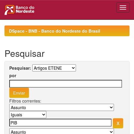
Skip
navigation
DSpace - BNB - Banco do Nordeste do Brasil
Pesquisar
Pesquisar:
por
Filtros correntes: