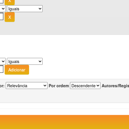
or:
Por ordem
Autores/Regi