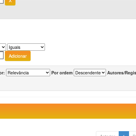
or:
Por ordem
Autores/Regi