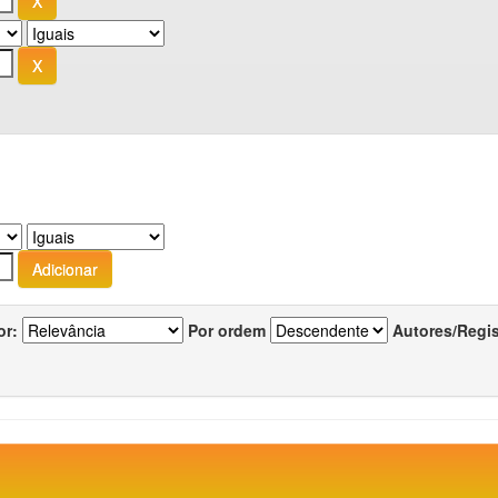
or:
Por ordem
Autores/Regi