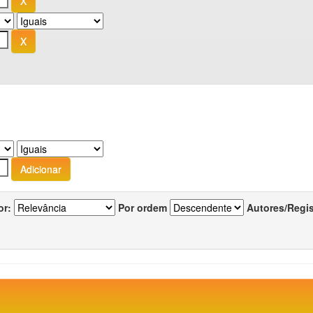
or:
Por ordem
Autores/Regi