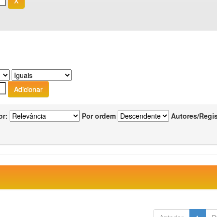
or:
Por ordem
Autores/Regi