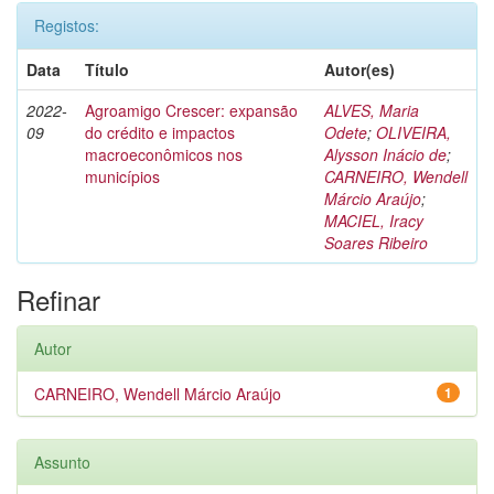
Registos:
Data
Título
Autor(es)
2022-
Agroamigo Crescer: expansão
ALVES, Maria
09
do crédito e impactos
Odete
;
OLIVEIRA,
macroeconômicos nos
Alysson Inácio de
;
municípios
CARNEIRO, Wendell
Márcio Araújo
;
MACIEL, Iracy
Soares Ribeiro
Refinar
Autor
CARNEIRO, Wendell Márcio Araújo
1
Assunto