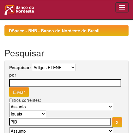
Skip
navigation
DSpace - BNB - Banco do Nordeste do Brasil
Pesquisar
Pesquisar:
por
Filtros correntes: