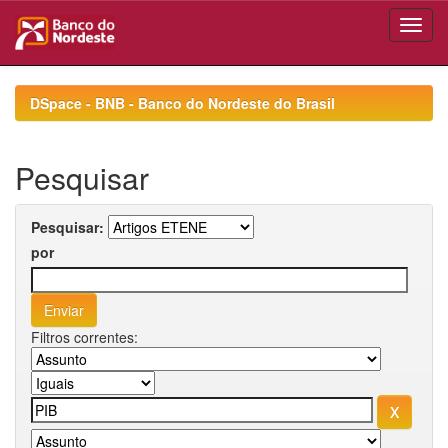
Skip
navigation
DSpace - BNB - Banco do Nordeste do Brasil
Pesquisar
Pesquisar:
por
Filtros correntes: