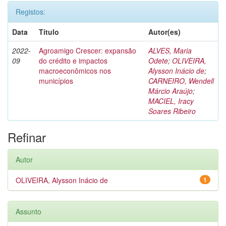
Registos:
Data
Título
Autor(es)
2022-
Agroamigo Crescer: expansão
ALVES, Maria
09
do crédito e impactos
Odete
;
OLIVEIRA,
macroeconômicos nos
Alysson Inácio de
;
municípios
CARNEIRO, Wendell
Márcio Araújo
;
MACIEL, Iracy
Soares Ribeiro
Refinar
Autor
OLIVEIRA, Alysson Inácio de
1
Assunto