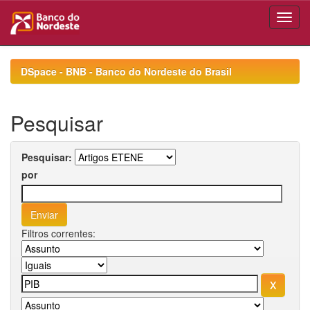
Skip
navigation
DSpace - BNB - Banco do Nordeste do Brasil
Pesquisar
Pesquisar:
por
Filtros correntes: