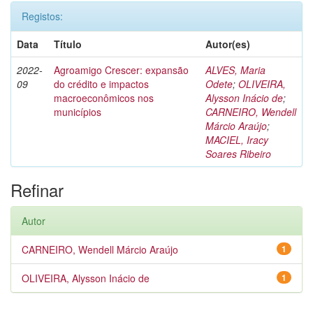
Registos:
Data
Título
Autor(es)
2022-
Agroamigo Crescer: expansão
ALVES, Maria
09
do crédito e impactos
Odete
;
OLIVEIRA,
macroeconômicos nos
Alysson Inácio de
;
municípios
CARNEIRO, Wendell
Márcio Araújo
;
MACIEL, Iracy
Soares Ribeiro
Refinar
Autor
CARNEIRO, Wendell Márcio Araújo
1
OLIVEIRA, Alysson Inácio de
1