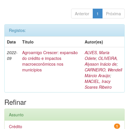
Anterior
1
Próxima
Registos:
Data
Título
Autor(es)
2022-
Agroamigo Crescer: expansão
ALVES, Maria
09
do crédito e impactos
Odete
;
OLIVEIRA,
macroeconômicos nos
Alysson Inácio de
;
municípios
CARNEIRO, Wendell
Márcio Araújo
;
MACIEL, Iracy
Soares Ribeiro
Refinar
Assunto
Crédito
1