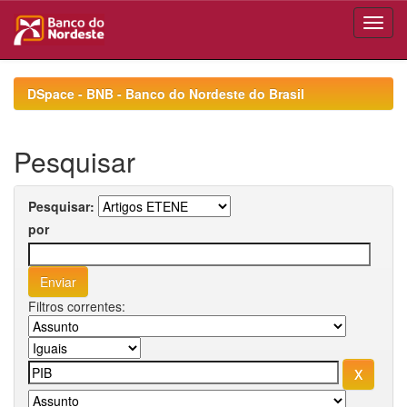
Skip
navigation
DSpace - BNB - Banco do Nordeste do Brasil
Pesquisar
Pesquisar:
por
Filtros correntes: