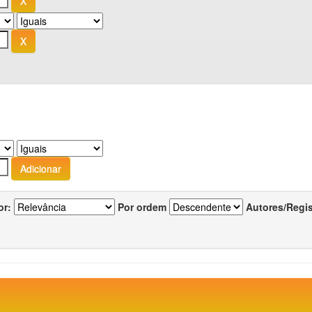
or:
Por ordem
Autores/Regi