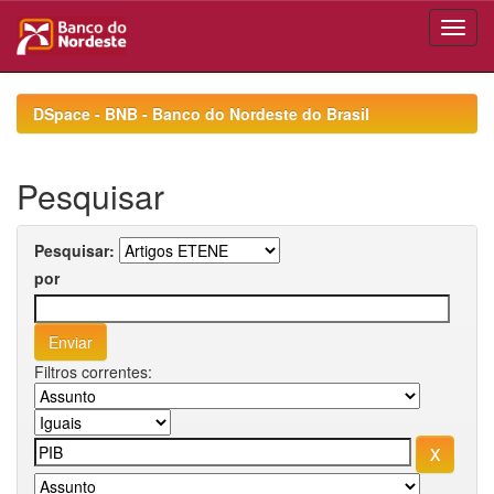
Skip
navigation
DSpace - BNB - Banco do Nordeste do Brasil
Pesquisar
Pesquisar:
por
Filtros correntes: