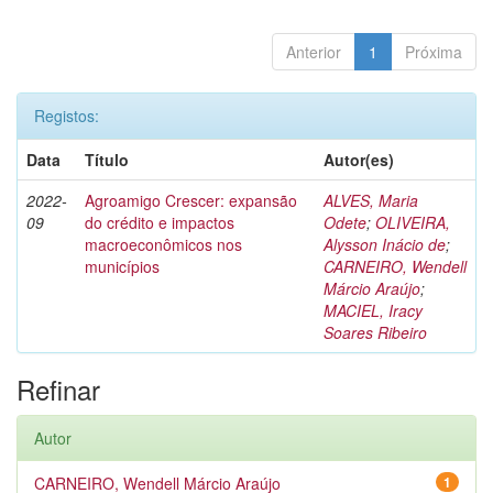
Anterior
1
Próxima
Registos:
Data
Título
Autor(es)
2022-
Agroamigo Crescer: expansão
ALVES, Maria
09
do crédito e impactos
Odete
;
OLIVEIRA,
macroeconômicos nos
Alysson Inácio de
;
municípios
CARNEIRO, Wendell
Márcio Araújo
;
MACIEL, Iracy
Soares Ribeiro
Refinar
Autor
CARNEIRO, Wendell Márcio Araújo
1