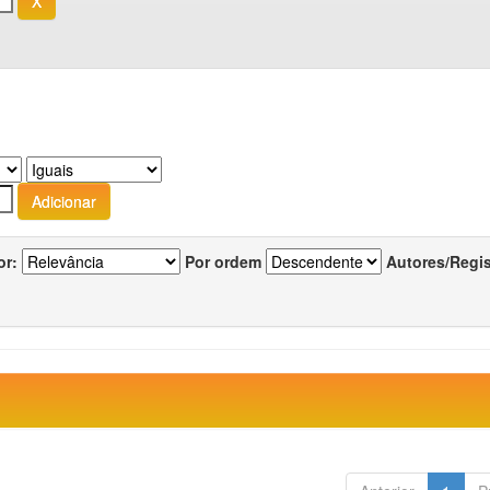
or:
Por ordem
Autores/Regi