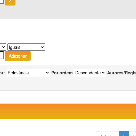
or:
Por ordem
Autores/Regi