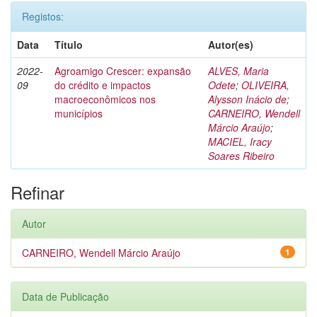
Registos:
Data
Título
Autor(es)
2022-
Agroamigo Crescer: expansão
ALVES, Maria
09
do crédito e impactos
Odete
;
OLIVEIRA,
macroeconômicos nos
Alysson Inácio de
;
municípios
CARNEIRO, Wendell
Márcio Araújo
;
MACIEL, Iracy
Soares Ribeiro
Refinar
Autor
CARNEIRO, Wendell Márcio Araújo
1
Data de Publicação