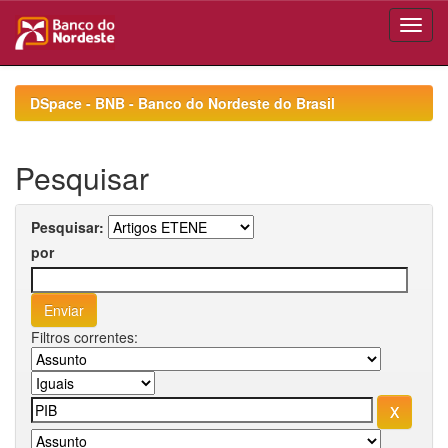
Skip
navigation
DSpace - BNB - Banco do Nordeste do Brasil
Pesquisar
Pesquisar:
por
Filtros correntes: