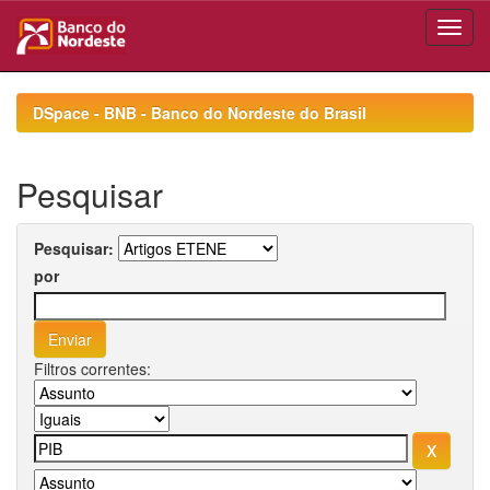
Skip
navigation
DSpace - BNB - Banco do Nordeste do Brasil
Pesquisar
Pesquisar:
por
Filtros correntes: