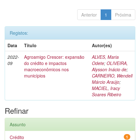
Anterior
1
Próxima
Registos:
Data
Título
Autor(es)
2022-
Agroamigo Crescer: expansão
ALVES, Maria
09
do crédito e impactos
Odete
;
OLIVEIRA,
macroeconômicos nos
Alysson Inácio de
;
municípios
CARNEIRO, Wendell
Márcio Araújo
;
MACIEL, Iracy
Soares Ribeiro
Refinar
Assunto
Crédito
1