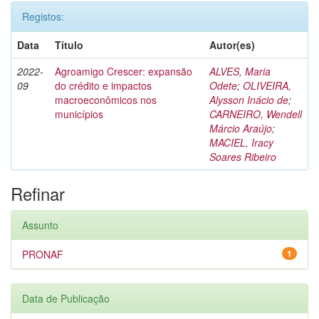
Registos:
Data
Título
Autor(es)
2022-
Agroamigo Crescer: expansão
ALVES, Maria
09
do crédito e impactos
Odete
;
OLIVEIRA,
macroeconômicos nos
Alysson Inácio de
;
municípios
CARNEIRO, Wendell
Márcio Araújo
;
MACIEL, Iracy
Soares Ribeiro
Refinar
Assunto
PRONAF
1
Data de Publicação