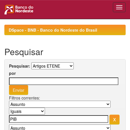
Skip
navigation
DSpace - BNB - Banco do Nordeste do Brasil
Pesquisar
Pesquisar:
por
Filtros correntes: