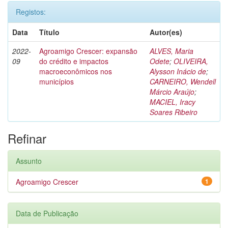
Registos:
Data
Título
Autor(es)
2022-
Agroamigo Crescer: expansão
ALVES, Maria
09
do crédito e impactos
Odete
;
OLIVEIRA,
macroeconômicos nos
Alysson Inácio de
;
municípios
CARNEIRO, Wendell
Márcio Araújo
;
MACIEL, Iracy
Soares Ribeiro
Refinar
Assunto
Agroamigo Crescer
1
Data de Publicação