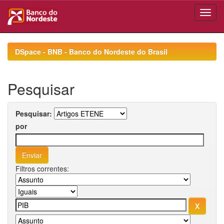
Skip
navigation
DSpace - BNB - Banco do Nordeste do Brasil
Pesquisar
Pesquisar:
por
Filtros correntes: