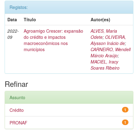
Registos:
Data
Título
Autor(es)
2022-
Agroamigo Crescer: expansão
ALVES, Maria
09
do crédito e impactos
Odete
;
OLIVEIRA,
macroeconômicos nos
Alysson Inácio de
;
municípios
CARNEIRO, Wendell
Márcio Araújo
;
MACIEL, Iracy
Soares Ribeiro
Refinar
Assunto
Crédito
1
PRONAF
1