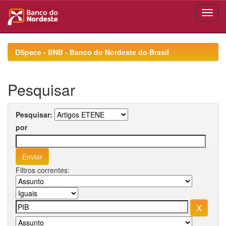
Skip
navigation
DSpace - BNB - Banco do Nordeste do Brasil
Pesquisar
Pesquisar:
por
Filtros correntes: