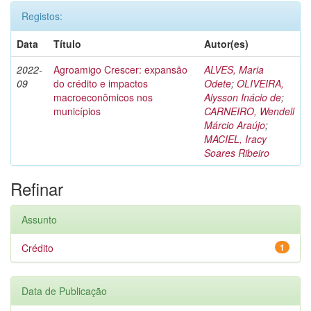
Registos:
Data
Título
Autor(es)
2022-
Agroamigo Crescer: expansão
ALVES, Maria
09
do crédito e impactos
Odete
;
OLIVEIRA,
macroeconômicos nos
Alysson Inácio de
;
municípios
CARNEIRO, Wendell
Márcio Araújo
;
MACIEL, Iracy
Soares Ribeiro
Refinar
Assunto
Crédito
1
Data de Publicação