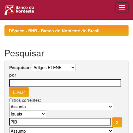
Skip
navigation
DSpace - BNB - Banco do Nordeste do Brasil
Pesquisar
Pesquisar:
por
Filtros correntes: