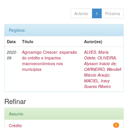
Anterior
1
Próxima
Registos:
Data
Título
Autor(es)
2022-
Agroamigo Crescer: expansão
ALVES, Maria
09
do crédito e impactos
Odete
;
OLIVEIRA,
macroeconômicos nos
Alysson Inácio de
;
municípios
CARNEIRO, Wendell
Márcio Araújo
;
MACIEL, Iracy
Soares Ribeiro
Refinar
Assunto
Crédito
1