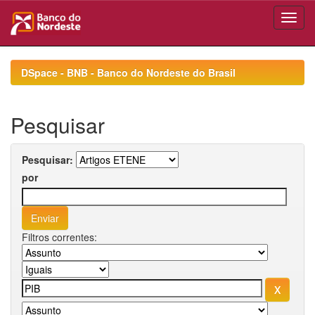
Skip
navigation
DSpace - BNB - Banco do Nordeste do Brasil
Pesquisar
Pesquisar:
por
Filtros correntes: