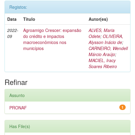
Registos:
Data
Título
Autor(es)
2022-
Agroamigo Crescer: expansão
ALVES, Maria
09
do crédito e impactos
Odete
;
OLIVEIRA,
macroeconômicos nos
Alysson Inácio de
;
municípios
CARNEIRO, Wendell
Márcio Araújo
;
MACIEL, Iracy
Soares Ribeiro
Refinar
Assunto
PRONAF
1
Has File(s)