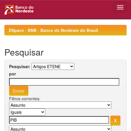
Skip
navigation
DSpace - BNB - Banco do Nordeste do Brasil
Pesquisar
Pesquisar:
por
Filtros correntes: