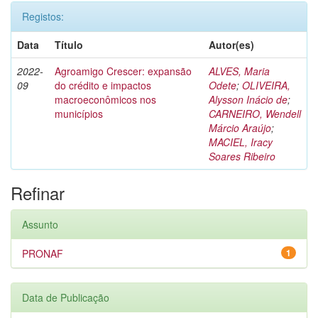
Registos:
Data
Título
Autor(es)
2022-
Agroamigo Crescer: expansão
ALVES, Maria
09
do crédito e impactos
Odete
;
OLIVEIRA,
macroeconômicos nos
Alysson Inácio de
;
municípios
CARNEIRO, Wendell
Márcio Araújo
;
MACIEL, Iracy
Soares Ribeiro
Refinar
Assunto
PRONAF
1
Data de Publicação