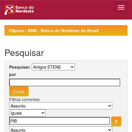
Skip
navigation
DSpace - BNB - Banco do Nordeste do Brasil
Pesquisar
Pesquisar:
por
Filtros correntes: